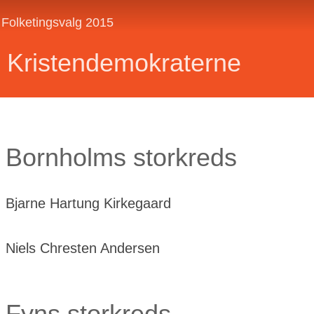
Folketingsvalg 2015
Kristendemokraterne
Bornholms storkreds
Bjarne Hartung Kirkegaard
Niels Chresten Andersen
Fyns storkreds