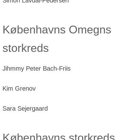
Simon Lavdal-Pedersen
Københavns Omegns
storkreds
Jihmmy Peter Bach-Friis
Kim Grenov
Sara Sejergaard
Københavns storkreds