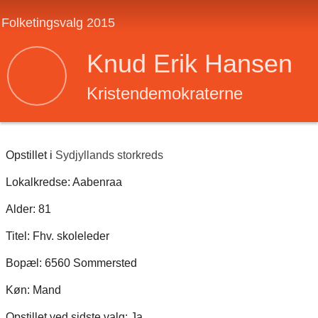
Folketingsvalg 2015
Knud Erik Hansen
Kristendemokraterne
Opstillet i
Sydjyllands storkreds
Lokalkredse: Aabenraa
Alder: 81
Titel: Fhv. skoleleder
Bopæl: 6560 Sommersted
Køn: Mand
Opstillet ved sidste valg: Ja