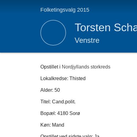
Folketingsvalg 2015
Torsten Sch
Venstre
Opstillet i
Nordjyllands storkreds
Lokalkredse: Thisted
Alder: 50
Titel: Cand.polit.
Bopæl: 4180 Sorø
Køn: Mand
Opstillet ved sidste valg: Ja