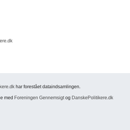
ere.dk
kere.dk
har forestået dataindsamlingen.
jde med
Foreningen Gennemsigt
og
DanskePolitikere.dk