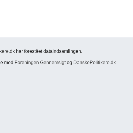
kere.dk
har forestået dataindsamlingen.
jde med
Foreningen Gennemsigt
og
DanskePolitikere.dk