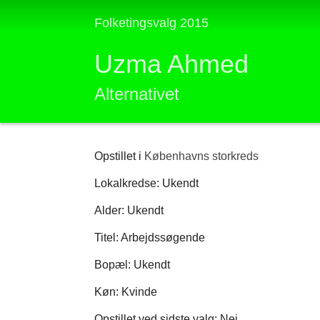
Folketingsvalg 2015
Uzma Ahmed
Alternativet
Opstillet i
Københavns storkreds
Lokalkredse: Ukendt
Alder: Ukendt
Titel: Arbejdssøgende
Bopæl: Ukendt
Køn: Kvinde
Opstillet ved sidste valg: Nej