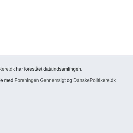
kere.dk
har forestået dataindsamlingen.
jde med
Foreningen Gennemsigt
og
DanskePolitikere.dk