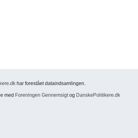
kere.dk
har forestået dataindsamlingen.
jde med
Foreningen Gennemsigt
og
DanskePolitikere.dk