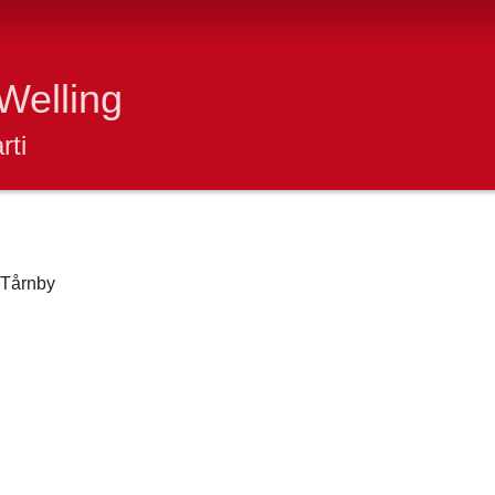
Welling
rti
 Tårnby