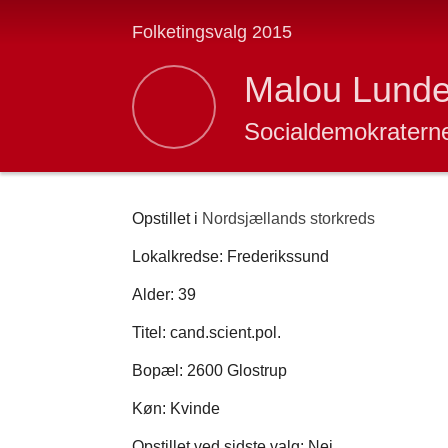
Folketingsvalg 2015
Malou Lund
Socialdemokratern
Opstillet i
Nordsjællands storkreds
Lokalkredse: Frederikssund
Alder: 39
Titel: cand.scient.pol.
Bopæl: 2600 Glostrup
Køn: Kvinde
Opstillet ved sidste valg: Nej