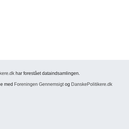
kere.dk
har forestået dataindsamlingen.
jde med
Foreningen Gennemsigt
og
DanskePolitikere.dk