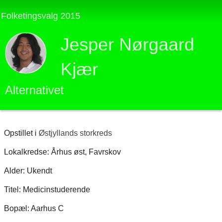
Folketingsvalg 2015
Jesper Nørgaard
Kjær
Alternativet
Opstillet i
Østjyllands storkreds
Lokalkredse: Århus øst, Favrskov
Alder: Ukendt
Titel: Medicinstuderende
Bopæl: Aarhus C