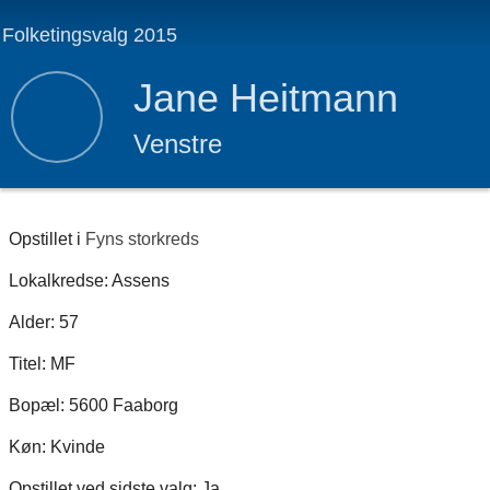
Folketingsvalg 2015
Jane Heitmann
Venstre
Opstillet i
Fyns storkreds
Lokalkredse: Assens
Alder: 57
Titel: MF
Bopæl: 5600 Faaborg
Køn: Kvinde
Opstillet ved sidste valg: Ja