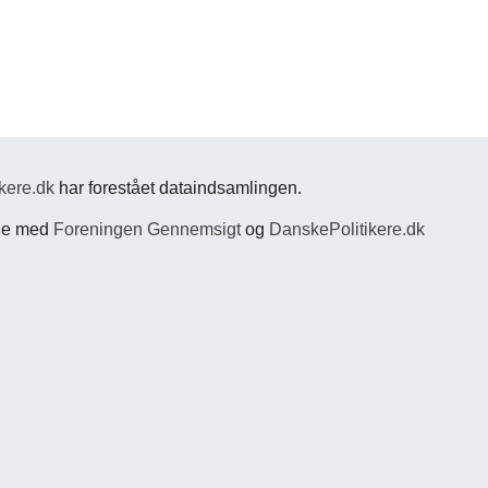
kere.dk
har forestået dataindsamlingen.
jde med
Foreningen Gennemsigt
og
DanskePolitikere.dk