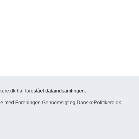
kere.dk
har forestået dataindsamlingen.
jde med
Foreningen Gennemsigt
og
DanskePolitikere.dk