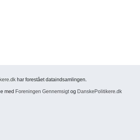
kere.dk
har forestået dataindsamlingen.
jde med
Foreningen Gennemsigt
og
DanskePolitikere.dk